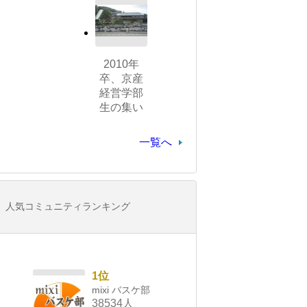
2010年
卒、京産
経営学部
生の集い
一覧へ
人気コミュニティランキング
1位
mixi バスケ部
38534人