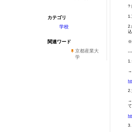
?
1
カテゴリ
2
学校
込
関連ワード
※
京都産業大
--
学
1
→
ht
2
→
て
ht
3