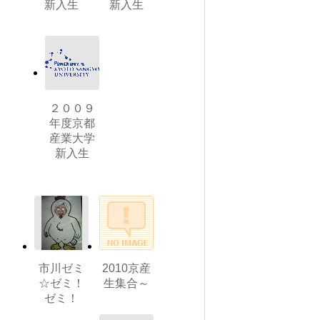
新入生
新入生
２００９
年度京都
産業大学
新入生
市川ゼミ
2010京産
☆ゼミ！
生集合～
ゼミ！