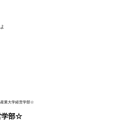
るよ
都産業大学経営学部☆
営学部☆