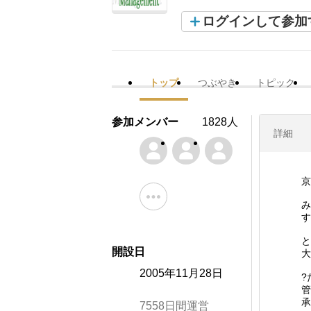
ログインして参加
トップ
つぶやき
トピック
参加メンバー
1828人
詳細
京
み
す
と
開設日
大
2005年11月28日
?
管
承
7558日間運営