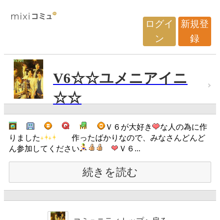
ログイ
新規登
ン
録
V6☆☆ユメニアイニ
☆☆
Ｖ６が大好き
な人の為に作
りました
作ったばかりなので、みなさんどんど
ん参加してください
Ｖ６...
続きを読む