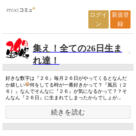
ログイ
新規登
ン
録
集え！全ての26日生ま
れ達！
好きな数字は『２６』毎月２６日がやってくるとなんだ
か嬉しい
何をしてる時が一番好きかって？『風呂（２
６）』なんでそんなに『２６』が気になるかって？？そ
んなん『２６日』に生まれてしまったからでしょが...
続きを読む