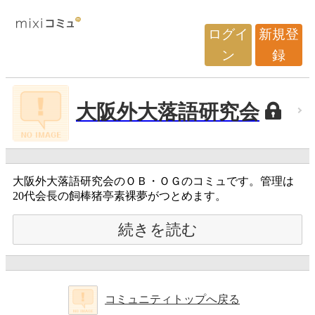
ログイ
新規登
ン
録
大阪外大落語研究会
大阪外大落語研究会のＯＢ・ＯＧのコミュです。管理は
20代会長の飼棒猪亭素裸夢がつとめます。
続きを読む
コミュニティトップへ戻る