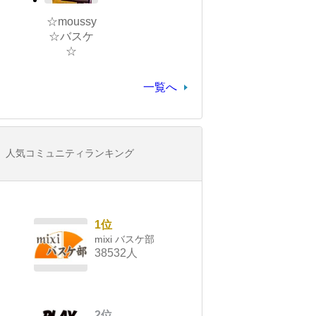
☆moussy
☆バスケ
☆
一覧へ
人気コミュニティランキング
1位
mixi バスケ部
38532人
2位