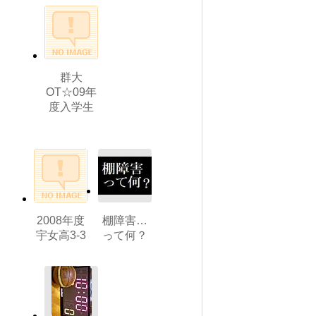
群大
OT☆09年
度入学生
2008年度
棚障害…
宇女高3-3
って何？