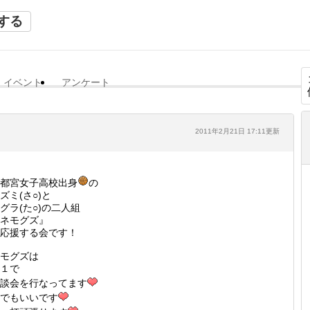
する
イベント
アンケート
2011年2月21日 17:11更新
都宮女子高校出身
の
ズミ(さ○)と
グラ(た○)の二人組
ネモグズ』
応援する会です！
モグズは
１で
談会を行なってます
でもいいです