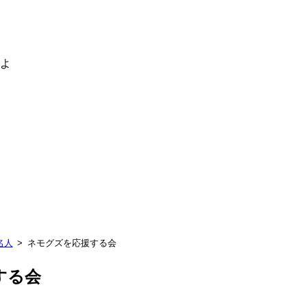
るよ
名人
ネモグズを応援する会
する会