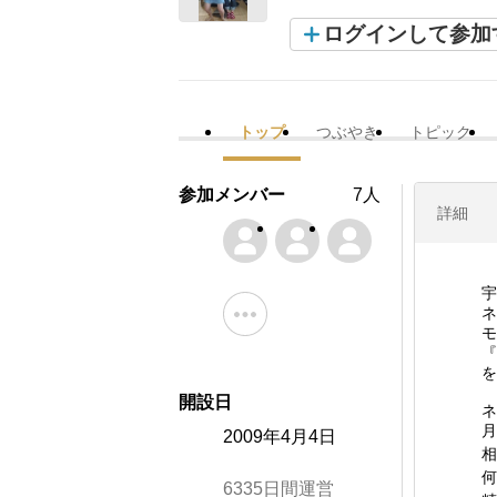
ログインして参加
トップ
つぶやき
トピック
参加メンバー
7人
詳細
宇
ネ
モ
『
を
開設日
ネ
月
2009年4月4日
相
何
6335日間運営