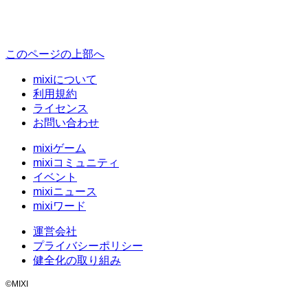
このページの上部へ
mixiについて
利用規約
ライセンス
お問い合わせ
mixiゲーム
mixiコミュニティ
イベント
mixiニュース
mixiワード
運営会社
プライバシーポリシー
健全化の取り組み
©MIXI