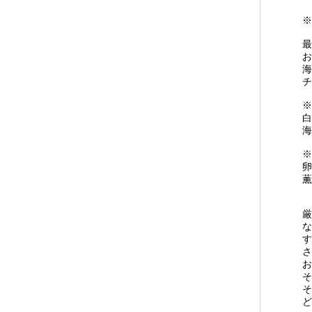
※
最
お
海
チ
※
白
海
※
卵
薫
厳
な
す
さ
お
そ
そ
ど