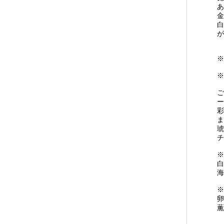
あ
金
白
が
※
※
ご
ー
彩
ま
琥
チ
※
白
海
※
卵
薫