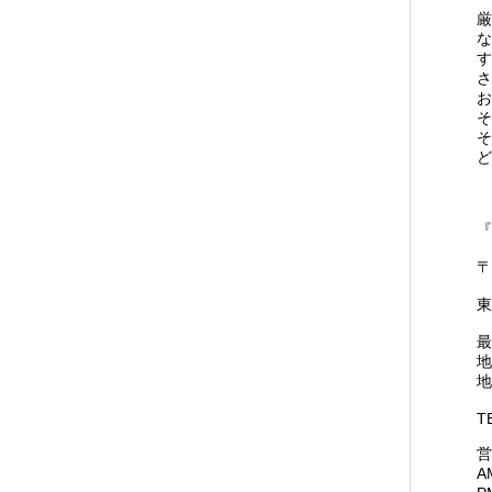
厳
な
す
さ
お
そ
そ
ど
『
〒
東
最
地
地
T
営
A