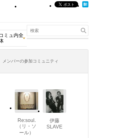
コミュ内全
体
メンバーの参加コミュニティ
Re:soul.
伊藤
（リ・ソ
SLAVE
ール）