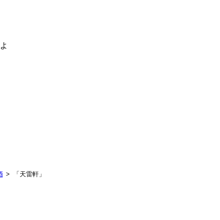
るよ
酒
「天雷軒」