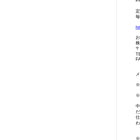
P
定
毎
ht
お
株
〒
T
F
メ
※
中
だ
仕
わ
※