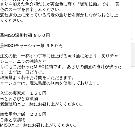
さりを加えた魚介和だしが黄金色に輝く『琥珀拉麺』です。 黄
色のスープをお楽しみください。
髪ねぎの上に乗っている海老の薫り粉を溶かしながらお召し上
りください。
薫MISO深川拉麺 ８５０円
薫MISOチャーシュー麺 ９８０円
注文の後、一杯ずつ丁寧に仕上げる薫り油に始まり、炙りチャ
シュー、ニラの油焼きと
りにもこだわったMISO拉麺です。 あさりの佃煮の煮汁が残った
ま、まずは一口どうぞ。
珀拉麺より若干お時間をいただきます。
ャーシューは、鹿児島産の豚肉を使用しております。
入江の実家米 １５０円
米とわさびと京漬物
老薫琥珀とご一緒にお召し上がりください。
雑炊用卵ご飯 ２００円
ご飯と京漬物
MISOとご一緒にお召し上がりください。