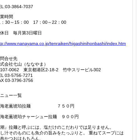
EL:03-3864-7037
業時間
1：30～15：00 17：00～22：00
休日 毎月第3日曜日
tp://
www.nan
ayama.c
o.jp/te
nraiken
/higash
inihonb
ashi/in
dex.htm
問合せ先
式会社七山（ななやま）
107-0062 東京都港区2-18-2 竹中スリービル302
EL 03-5756-7271
AX 03-3796-3756
ニュー一覧
※海老薫琥珀拉麺 ７５０円
海老薫琥珀チャーシュー拉麺 ９００円
潮』拉麺と呼ぶには、塩だけのこだわりでは足りません。
し汁そのものにも魚介の旨みをたっぷりと。 重ねてスープには
布かつおはもちろん、