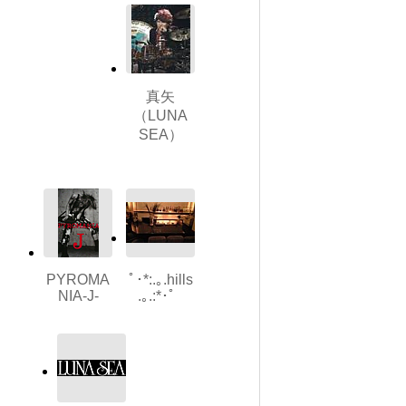
真矢
（LUNA
SEA）
PYROMA
ﾟ･*:.｡.hills
NIA-J-
.｡.:*･゜