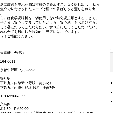
選に厳選を重ねた麺は拉麺の味を余すことなく醸し出し、 様々
魚介で味付けされたスープは極上の香ばしさと薫りを創り出
。
らには化学調味料を一切使用しない無化調拉麺とすることで、
子さまも安心して食していただける「安心感」もお届けする。
して器にだってこだわりたい。食べ方にだってこだわりたい。
れら全てを形にした拉麺が、当店にはございます。
うぞご堪能ください。
天雷軒 中野店』
164-0011
京都中野区中央3-22-3
寄り駅
下鉄丸ノ内線新中野駅 徒歩6分
下鉄丸ノ内線中野坂上駅 徒歩7分
EL 03-3366-6599
業時間
M11:30～PM20:00