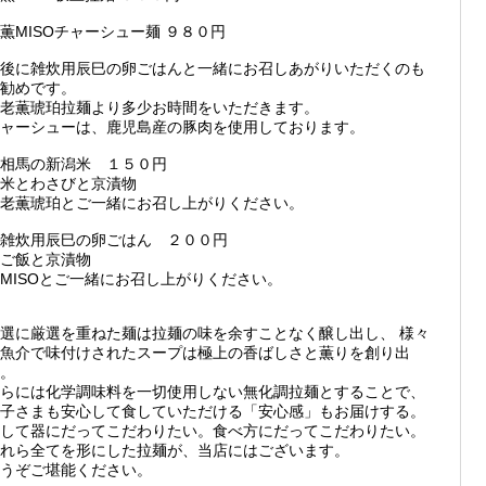
薫MISOチャーシュー麺 ９８０円
後に雑炊用辰巳の卵ごはんと一緒にお召しあがりいただくのも
勧めです。
老薫琥珀拉麺より多少お時間をいただきます。
ャーシューは、鹿児島産の豚肉を使用しております。
相馬の新潟米 １５０円
米とわさびと京漬物
老薫琥珀とご一緒にお召し上がりください。
雑炊用辰巳の卵ごはん ２００円
ご飯と京漬物
MISOとご一緒にお召し上がりください。
選に厳選を重ねた麺は拉麺の味を余すことなく醸し出し、 様々
魚介で味付けされたスープは極上の香ばしさと薫りを創り出
。
らには化学調味料を一切使用しない無化調拉麺とすることで、
子さまも安心して食していただける「安心感」もお届けする。
して器にだってこだわりたい。食べ方にだってこだわりたい。
れら全てを形にした拉麺が、当店にはございます。
うぞご堪能ください。