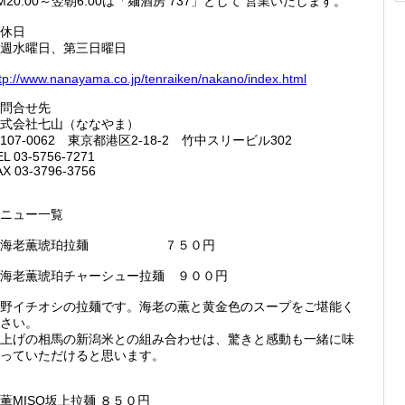
M20:00～翌朝6:00は「麺酒房 737」として 営業いたします。
休日
週水曜日、第三日曜日
tp://
www.nan
ayama.c
o.jp/te
nraiken
/nakano
/index.
html
問合せ先
式会社七山（ななやま）
107-0062 東京都港区2-18-2 竹中スリービル302
EL 03-5756-7271
AX 03-3796-3756
ニュー一覧
※海老薫琥珀拉麺 ７５０円
海老薫琥珀チャーシュー拉麺 ９００円
野イチオシの拉麺です。海老の薫と黄金色のスープをご堪能く
さい。
上げの相馬の新潟米との組み合わせは、驚きと感動も一緒に味
っていただけると思います。
薫MISO坂上拉麺 ８５０円