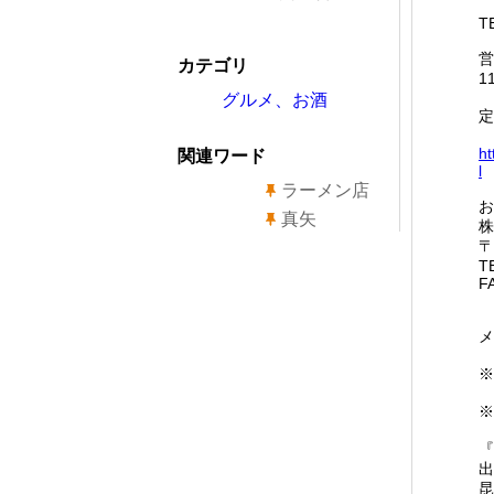
T
営
カテゴリ
1
グルメ、お酒
定
ht
関連ワード
l
ラーメン店
お
真矢
株
〒
T
F
メ
※
『
出
昆