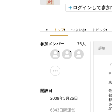
ログインして参加
トップ
つぶやき
トピック
参加メンバー
76人
詳細
『
〒
東
開設日
最
都
2009年3月26日
都
J
J
6343日間運営