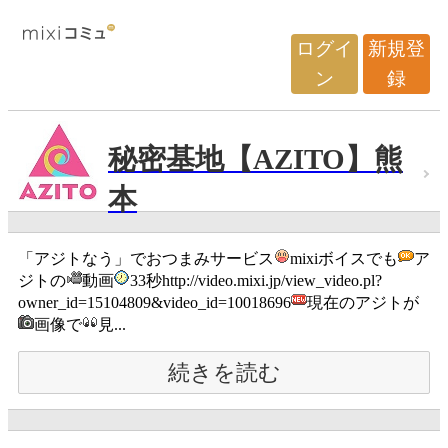
ログイ
新規登
ン
録
秘密基地【AZITO】熊
本
「アジトなう」でおつまみサービス
mixiボイスでも
ア
ジトの
動画
33秒http://video.mixi.jp/view_video.pl?
owner_id=15104809&video_id=10018696
現在のアジトが
画像で
見...
続きを読む