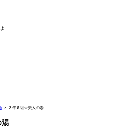
るよ
酒
３年６組☆美人の湯
の湯