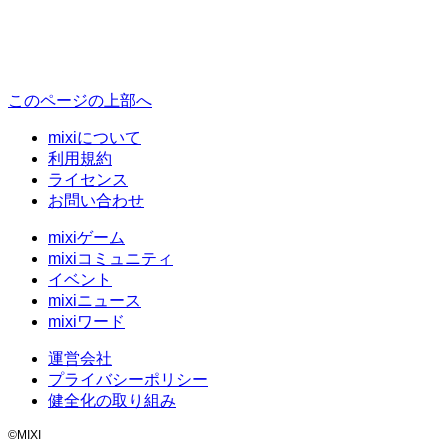
このページの上部へ
mixiについて
利用規約
ライセンス
お問い合わせ
mixiゲーム
mixiコミュニティ
イベント
mixiニュース
mixiワード
運営会社
プライバシーポリシー
健全化の取り組み
©MIXI