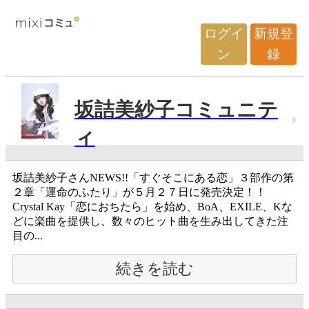
ログイ
新規登
ン
録
坂詰美紗子コミュニテ
ィ
坂詰美紗子さんNEWS!!「すぐそこにある恋」３部作の第
２章「運命のふたり」が５月２７日に発売決定！！
Crystal Kay「恋におちたら」を始め、BoA、EXILE、Kな
どに楽曲を提供し、数々のヒット曲を生み出してきた注
目の...
続きを読む