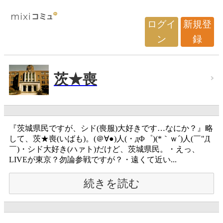
ログイ
新規登
ン
録
茨★喪
『茨城県民ですが、シド(喪服)大好きです…なにか？』略
して、茨★喪(いばも)。(＠∀●)人(・дΦ゜)(*｀ｗ´)人(￣"Д
￣)・シド大好き(ハァト)だけど、茨城県民。・えっ、
LIVEが東京？勿論参戦ですが？・遠くて近い...
続きを読む