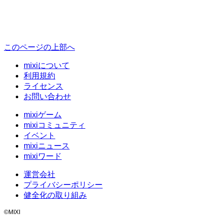
このページの上部へ
mixiについて
利用規約
ライセンス
お問い合わせ
mixiゲーム
mixiコミュニティ
イベント
mixiニュース
mixiワード
運営会社
プライバシーポリシー
健全化の取り組み
©MIXI