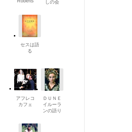
Roberts
しの会
セスは語
る
アフレコ
ＤＵＮＥ
カフェ
イルーラ
ンの語り