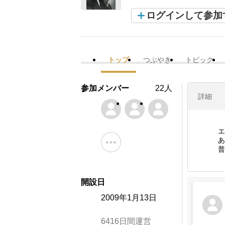
ログインして参加
トップ
つぶやき
トピック
参加メンバー
22人
詳細
エ
あ
普
開設日
2009年1月13日
6416日間運営