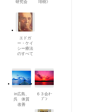
研究会
琲樹》
エドガ
ー・ケイ
シー療法
のすべて
in広島、
６３会ｵｰ
ﾌﾟﾝ
呉 体質
改善