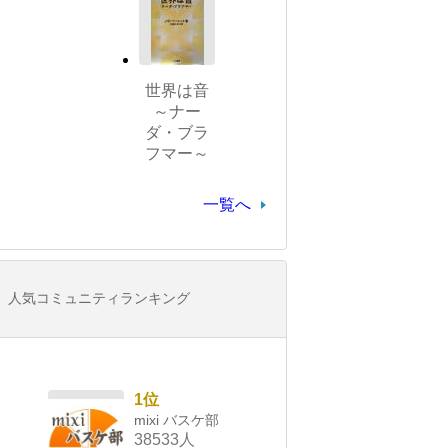
世界は音
～ナー
ダ・ブラ
フマー～
一覧へ
人気コミュニティランキング
1位
mixi バスケ部
38533人