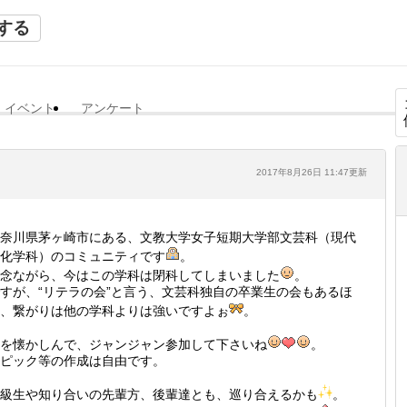
する
イベント
アンケート
2017年8月26日 11:47更新
奈川県茅ヶ崎市にある、文教大学女子短期大学部文芸科（現代
化学科）のコミュニティです
。
念ながら、今はこの学科は閉科してしまいました
。
すが、“リテラの会”と言う、文芸科独自の卒業生の会もあるほ
、繋がりは他の学科よりは強いですよぉ
。
を懐かしんで、ジャンジャン参加して下さいね
。
ピック等の作成は自由です。
級生や知り合いの先輩方、後輩達とも、巡り合えるかも
。