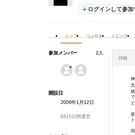
ログインして参加
トップ
つぶやき
トピック
参加メンバー
2人
詳細
神
文
残
開設日
で
2009年1月12日
ど
昔
6415日間運営
ト
同