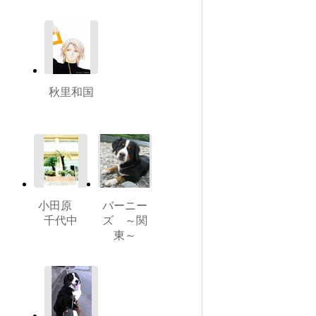
秋里和国
小田原
バーニー
千代中
ズ ～関
東～