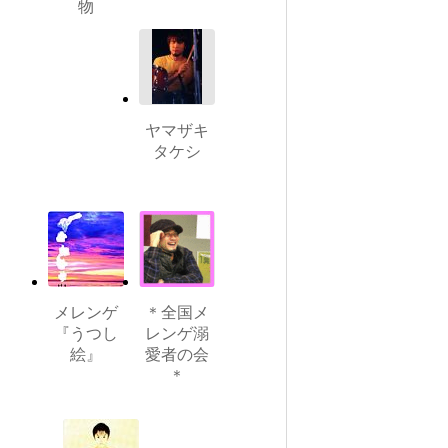
物
ヤマザキ
タケシ
メレンゲ
＊全国メ
『うつし
レンゲ溺
絵』
愛者の会
＊