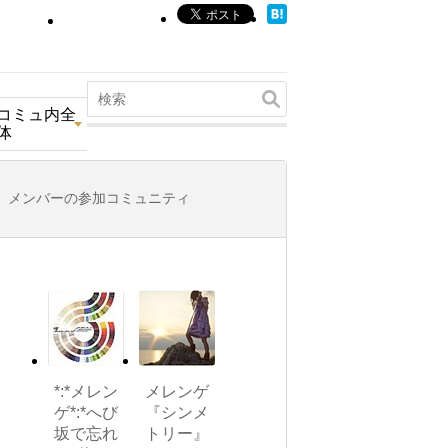
コミュ内全
体
メンバーの参加コミュニティ
*:*メレン
メレンゲ
ゲ*:*へび
『シンメ
坂で忘れ
トリー』