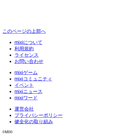
このページの上部へ
mixiについて
利用規約
ライセンス
お問い合わせ
mixiゲーム
mixiコミュニティ
イベント
mixiニュース
mixiワード
運営会社
プライバシーポリシー
健全化の取り組み
©MIXI