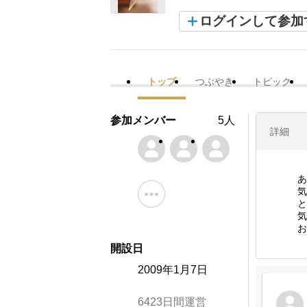
ログインして参加
トップ
つぶやき
トピック
参加メンバー
5人
詳細
あ
気
と
気
お
開設日
2009年1月7日
6423日間運営