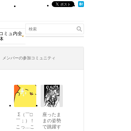
コミュ内全
体
メンバーの参加コミュニティ
Σ（￣□
座ったま
￣；）！
まの姿勢
こっ…こ
で跳躍す