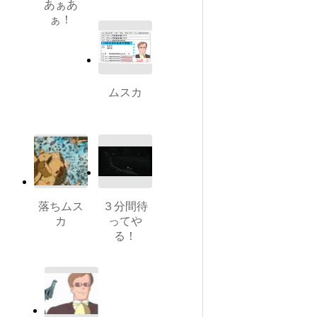
あぁあ
ぁ！
ムスカ
落ちムス
３分間待
カ
ってや
る！