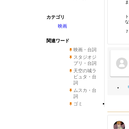
ま
ト
カテゴリ
な
映画
７
関連ワード
映画・台詞
スタジオジ
ブリ・台詞
天空の城ラ
ピュタ・台
詞
ムスカ・台
詞
ゴミ