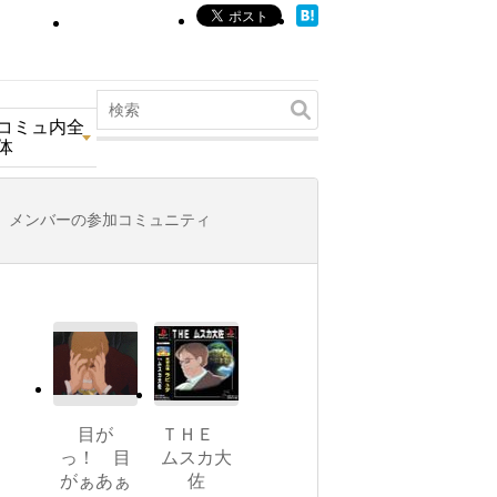
コミュ内全
体
メンバーの参加コミュニティ
目が
ＴＨＥ
っ！ 目
ムスカ大
がぁあぁ
佐