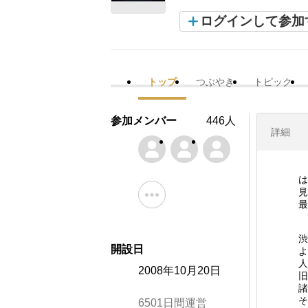
ログインして参加
トップ
つぶやき
トピック
参加メンバー
446人
詳細
は
見
最
渋
開設日
よ
人
2008年10月20日
旧
諸
そ
6501日間運営