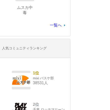
ムスカ中
毒
一覧へ
人気コミュニティランキング
1位
mixi バスケ部
38531人
2位
千葉 ロッテマリーン