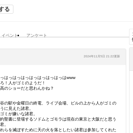
する
イベント
アンケート
2024年11月5日 21:22更新
っはっはっはっはっはっはっはっはwww
ろ！人がゴミのようだ！
高のショーだと思わんかね？
谷の駅や金曜日の終電、ライブ会場、ビルの上から人がゴミの
うに見えた諸君。
ゴミが嫌いな諸君。
約聖書に登場するソドムとゴモラは現在の東京と大阪だと思う
君。
れらを滅ぼすために天の火を落としたい諸君は参加してくれた