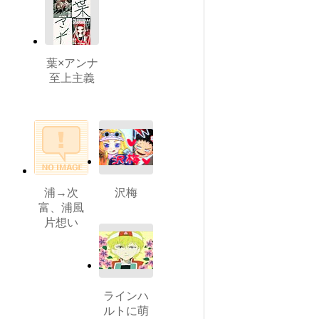
葉×アンナ
至上主義
浦→次
沢梅
富、浦風
片想い
ラインハ
ルトに萌