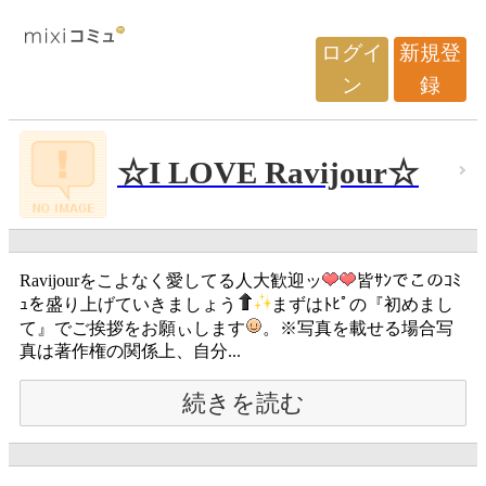
ログイ
新規登
ン
録
☆I LOVE Ravijour☆
Ravijourをこよなく愛してる人大歓迎ッ
皆ｻﾝでこのｺﾐ
ｭを盛り上げていきましょう
まずはﾄﾋﾟの『初めまし
て』でご挨拶をお願ぃします
。※写真を載せる場合写
真は著作権の関係上、自分...
続きを読む