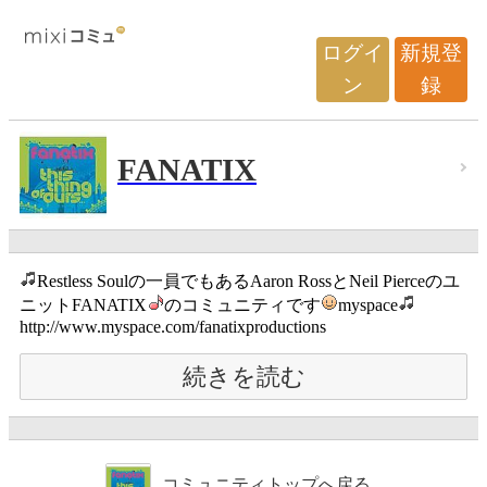
ログイ
新規登
ン
録
FANATIX
Restless Soulの一員でもあるAaron RossとNeil Pierceのユ
ニットFANATIX
のコミュニティです
myspace
http://www.myspace.com/fanatixproductions
続きを読む
コミュニティトップへ戻る