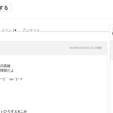
する
イベント
アンケート
2020年10月13日 10:10更新
川高校
球部だよ
ﾞｰｰ(｀･ω･´)ｰｰﾝ
ｙひろすえ&こみ