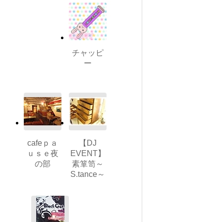
チャッピ
ー
cafeｐａ
【DJ
ｕｓｅ夜
EVENT】
の部
素箪笥～
S.tance～