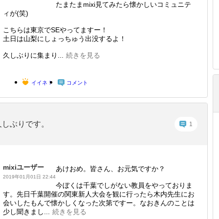
たまたまmixi見てみたら懐かしいコミュニテ
ィが(笑)
こちらは東京でSEやってますー！
土日は山梨にしょっちゅう出没するよ！
久しぶりに集まり...
続きを見る
イイネ！
コメント
久しぶりです。
1
mixiユーザー
あけおめ。皆さん、お元気ですか？
2019年01月01日 22:44
今ぼくは千葉でしがない教員をやっておりま
す。先日千葉開催の関東新人大会を観に行ったら木内先生にお
会いしたもんで懐かしくなった次第ですー。なおきんのことは
少し聞きまし...
続きを見る