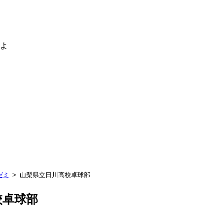
るよ
ゼミ
山梨県立日川高校卓球部
校卓球部