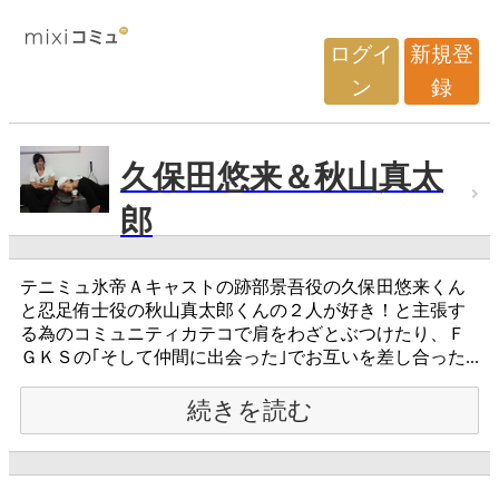
ログイ
新規登
ン
録
久保田悠来＆秋山真太
郎
テニミュ氷帝Ａキャストの跡部景吾役の久保田悠来くん
と忍足侑士役の秋山真太郎くんの２人が好き！と主張す
る為のコミュニティカテコで肩をわざとぶつけたり、Ｆ
ＧＫＳの｢そして仲間に出会った｣でお互いを差し合った...
続きを読む