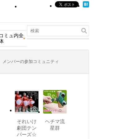
コミュ内全
体
メンバーの参加コミュニティ
それいけ
ヘチマ流
劇団テン
星群
パーズ☆