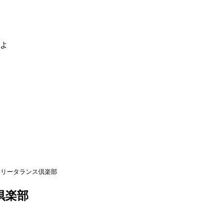
るよ
フリータランス倶楽部
倶楽部