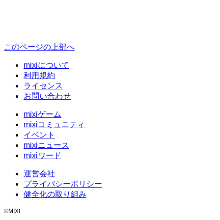
このページの上部へ
mixiについて
利用規約
ライセンス
お問い合わせ
mixiゲーム
mixiコミュニティ
イベント
mixiニュース
mixiワード
運営会社
プライバシーポリシー
健全化の取り組み
©MIXI