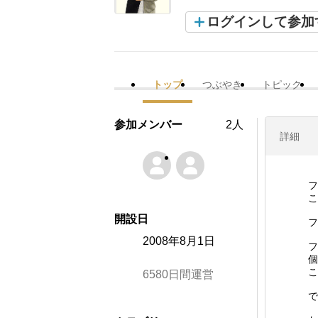
ログインして参加
トップ
つぶやき
トピック
参加メンバー
2人
詳細
フ
こ
開設日
フ
2008年8月1日
フ
個
こ
6580日間運営
で