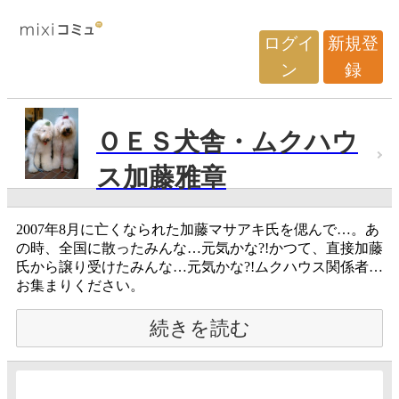
ログイ
新規登
ン
録
ＯＥＳ犬舎・ムクハウ
ス加藤雅章
2007年8月に亡くなられた加藤マサアキ氏を偲んで…。あ
の時、全国に散ったみんな…元気かな?!かつて、直接加藤
氏から譲り受けたみんな…元気かな?!ムクハウス関係者…
お集まりください。
続きを読む