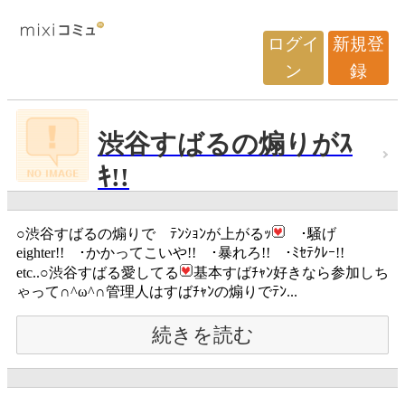
ログイ
新規登
ン
録
渋谷すばるの煽りがｽ
ｷ!!
○渋谷すばるの煽りで ﾃﾝｼｮﾝが上がるｯ
･騒げ
eighter!! ･かかってこいや!! ･暴れろ!! ･ﾐｾﾃｸﾚｰ!!
etc..○渋谷すばる愛してる
基本すばﾁｬﾝ好きなら参加しち
ゃって∩^ω^∩管理人はすばﾁｬﾝの煽りでﾃﾝ...
続きを読む