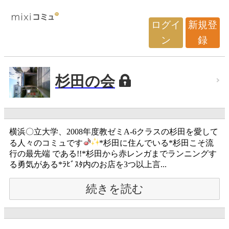
ログイ
新規登
ン
録
杉田の会
横浜〇立大学、2008年度教ゼミA-6クラスの杉田を愛して
る人々のコミュです
*杉田に住んでいる*杉田こそ流
行の最先端 である!!*杉田から赤レンガまでランニングす
る勇気がある*ﾗﾋﾞｽﾀ内のお店を3つ以上言...
続きを読む