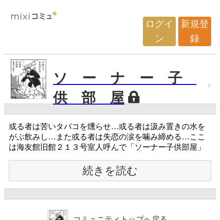
ログイ
新規登
ン
録
ソ ー ナ ー 子
供 部 屋
或る者は苦いタバコを燻らせ…或る者は汲み置きの水を
がぶ飲みし…また或る者は失恋の涙を噛み締める…ここ
は海友館旧館２１３号室人呼んで「ソーナー子供部屋」
続きを読む
コミュニティトップへ戻る