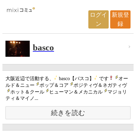
ログイ
新規登
ン
録
basco
大阪近辺で活動する、
basco【バスコ】
です
オー
ルド＆ニュー
ポップ＆コア
ポジティヴ＆ネガティヴ
ホット＆クール
ヒューマン＆メカニカル
マジョリ
ティ＆マイノ...
続きを読む