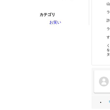
山
ラ
カテゴリ
詐
お笑い
ラ
す
く
を
タ