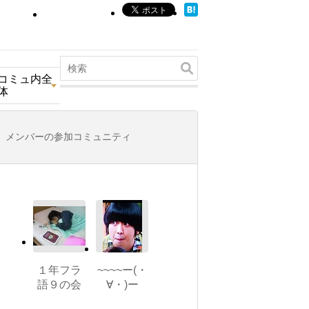
コミュ内全
体
メンバーの参加コミュニティ
１年フラ
~~~~ー(・
語９の会
∀・)ー