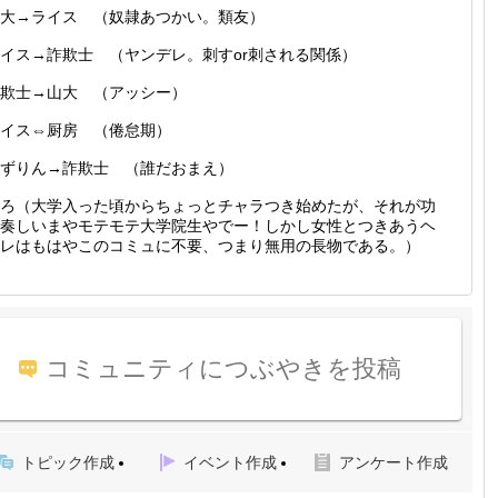
大→ライス （奴隷あつかい。類友）
イス→詐欺士 （ヤンデレ。刺すor刺される関係）
欺士→山大 （アッシー）
イス⇔厨房 （倦怠期）
ずりん→詐欺士 （誰だおまえ）
ろ（大学入った頃からちょっとチャラつき始めたが、それが功
奏しいまやモテモテ大学院生やでー！しかし女性とつきあうヘ
レはもはやこのコミュに不要、つまり無用の長物である。）
コミュニティにつぶやきを投稿
トピック作成
イベント作成
アンケート作成