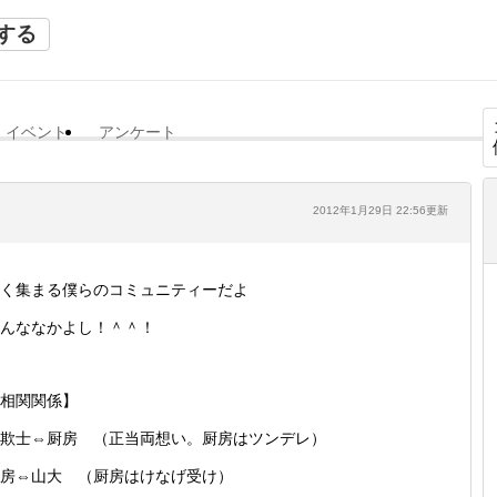
する
イベント
アンケート
2012年1月29日 22:56更新
く集まる僕らのコミュニティーだよ
んななかよし！＾＾！
相関関係】
欺士⇔厨房 （正当両想い。厨房はツンデレ）
房⇔山大 （厨房はけなげ受け）