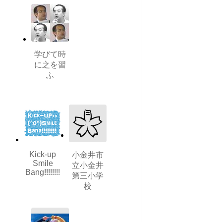
学びて時
に之を習
ふ
Kick-up
小金井市
Smile
立小金井
Bang!!!!!!!!
第三小学
校