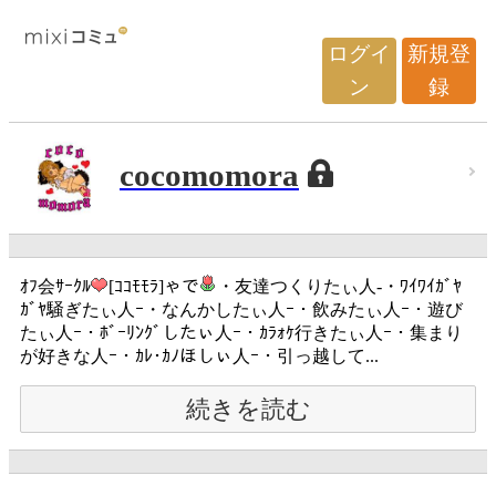
ログイ
新規登
ン
録
cocomomora
ｵﾌ会ｻｰｸﾙ
[ｺｺﾓﾓﾗ]ゃで
・友達つくりたぃ人-・ﾜｲﾜｲｶﾞﾔ
ｶﾞﾔ騒ぎたぃ人ｰ・なんかしたぃ人ｰ・飲みたぃ人ｰ・遊び
たぃ人ｰ・ﾎﾞｰﾘﾝｸﾞしたぃ人ｰ・ｶﾗｫｹ行きたぃ人ｰ・集まり
が好きな人ｰ・ｶﾚ･ｶﾉほしぃ人ｰ・引っ越して...
続きを読む