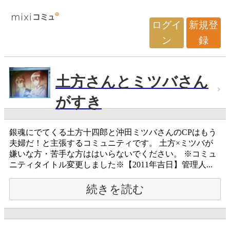
ログイ
新規登
ン
録
土方さんとミツバさん
がすき
銀魂にでてくる土方十四郎と沖田ミツバさんのCPはもう
夫婦だ！と主張するコミュニティです。 土方×ミツバが
嫌いな方・苦手な方ははいらないでください。 ※コミュ
ニティタイトル変更しました※【2011年吉日】管理人...
続きを読む