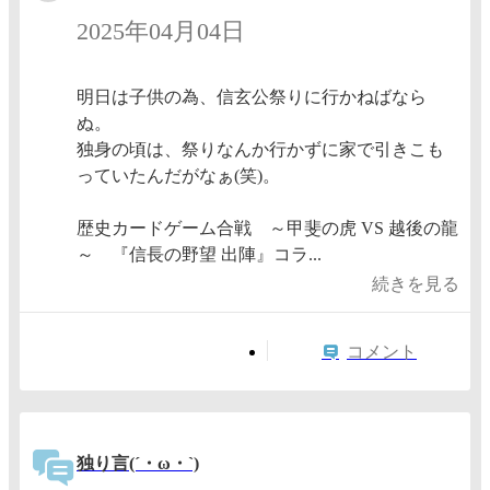
2025年04月04日
明日は子供の為、信玄公祭りに行かねばなら
ぬ。
独身の頃は、祭りなんか行かずに家で引きこも
っていたんだがなぁ(笑)。
歴史カードゲーム合戦 ～甲斐の虎 VS 越後の龍
～ 『信長の野望 出陣』コラ...
続きを見る
コメント
独り言(´・ω・`)