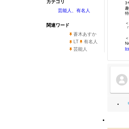
カテゴリ
3
趣
芸能人、有名人
特
＜
関連ワード
蒼木あすか
＜
LT
有名人
N
tr
芸能人