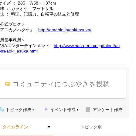
サイズ ： B85・W58・H87cm
味 ： カラオケ、フットサル
技 ： 料理、記憶力、自転車の組立と修理
公式ブログ＞
『アスカノハタケ』
http://
ameblo.
jp/aoki
-asuka/
所属事務所＞
ASAエンターテインメント
http://
www.nas
a-ent.c
o.jp/ta
lent/ac
ess/a
oki_asu
ka.html
コミュニティにつぶやきを投稿
トピック作成
イベント作成
アンケート作成
タイムライン
トピック別