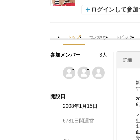
ログインして参加
トップ
つぶやき
トピック
参加メンバー
3人
詳細
新
す
開設日
2
広
2008年1月15日
＜
6781日間運営
生
出
血
身