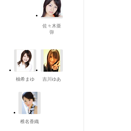
佐々木亜
弥
柚希まゆ
吉川ゆあ
椎名香織