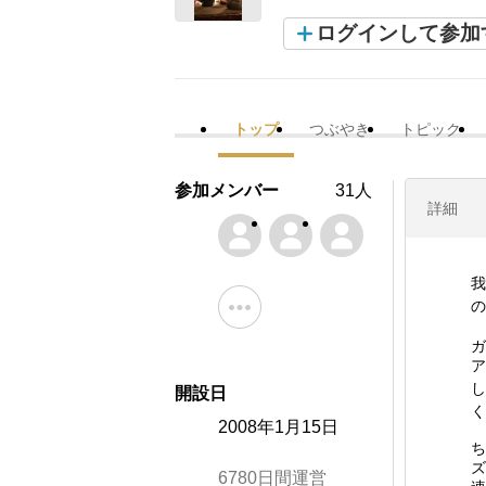
ログインして参加
トップ
つぶやき
トピック
参加メンバー
31人
詳細
我
の
ガ
ア
し
開設日
く
2008年1月15日
ち
ズ
6780日間運営