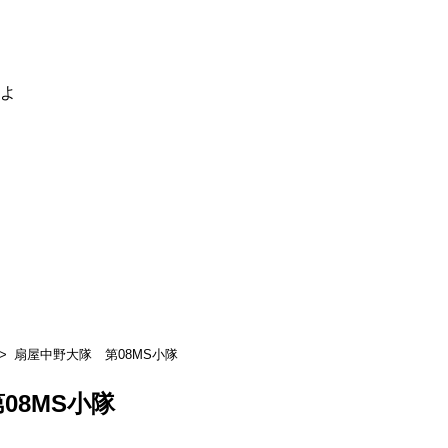
るよ
扇屋中野大隊 第08MS小隊
08MS小隊