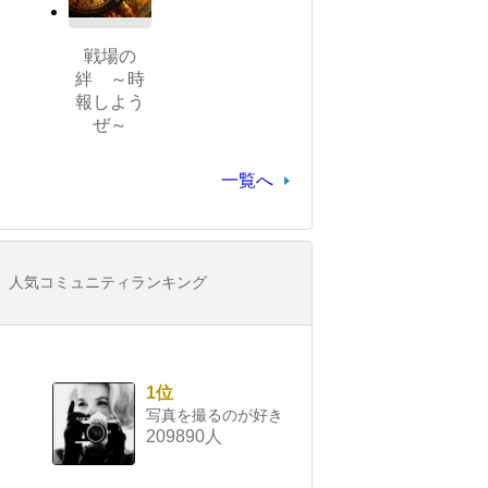
戦場の
絆 ～時
報しよう
ぜ～
一覧へ
人気コミュニティランキング
1位
写真を撮るのが好き
209890人