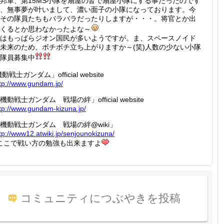
邦軍、第15MS小隊を扇屋の皆で扇屋小隊にする事だったのです
、無事夢が叶いまして、濃い面子の小隊になっております。今
その隊員たちもバラバラだったりしますが・・・。将官とか出
くるとか思わなかったよな～
はもっぱらジオン国民が多いようですが。ま、スペースノイド
未来のため、ボチボチ立ち上がりますか～(笑)人数の少ない小隊
隊員募集中
機動戦士ガンダム」official website
tp://
www.gun
dam.jp/
機動戦士ガンダム 戦場の絆」official website
tp://
www.gun
dam-kiz
una.jp/
機動戦士ガンダム 戦場の絆@wiki」
tp://
www12.a
twiki.j
p/senjo
unokizu
na/
ここで戦い方の勉強も出来ますよ
コミュニティにつぶやきを投稿