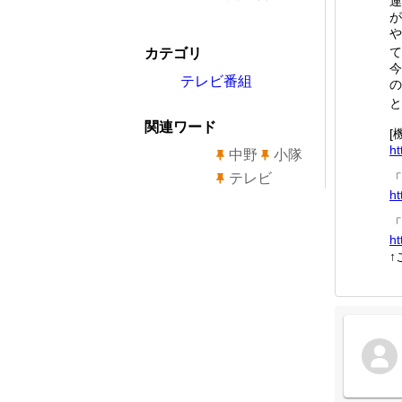
連
が
や
て
カテゴリ
今
テレビ番組
の
と
関連ワード
[
ht
中野
小隊
テレビ
「
ht
「
ht
↑