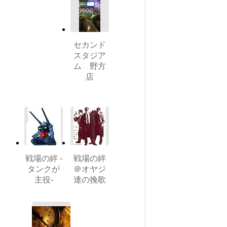
セカンド
スタジア
ム 野方
店
戦場の絆 -
戦場の絆
タンクが
＠オヤジ
主役-
達の挽歌