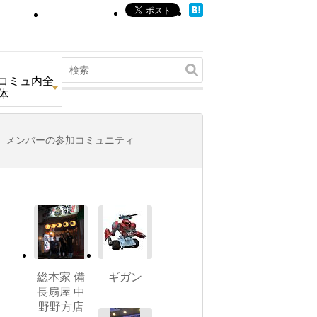
コミュ内全
体
メンバーの参加コミュニティ
総本家 備
ギガン
長扇屋 中
野野方店