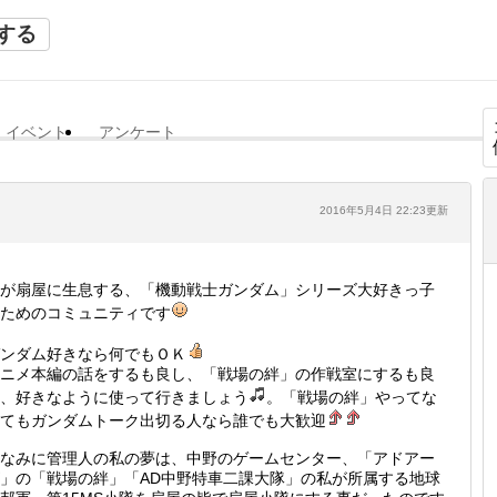
する
イベント
アンケート
2016年5月4日 22:23更新
が扇屋に生息する、「機動戦士ガンダム」シリーズ大好きっ子
ためのコミュニティです
ンダム好きなら何でもＯＫ
ニメ本編の話をするも良し、「戦場の絆」の作戦室にするも良
、好きなように使って行きましょう
。「戦場の絆」やってな
てもガンダムトーク出切る人なら誰でも大歓迎
なみに管理人の私の夢は、中野のゲームセンター、「アドアー
」の「戦場の絆」「AD中野特車二課大隊」の私が所属する地球