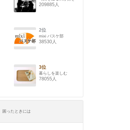
209885人
2位
mixi バスケ部
38530人
3位
暮らしを楽しむ
78055人
困ったときには