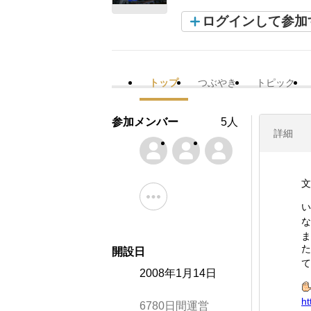
ログインして参加
トップ
つぶやき
トピック
参加メンバー
5人
詳細
文
い
な
ま
た
開設日
2008年1月14日
ht
6780日間運営