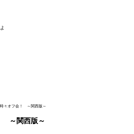
るよ
xi時々オフ会！ ～関西版～
会！ ～関西版～