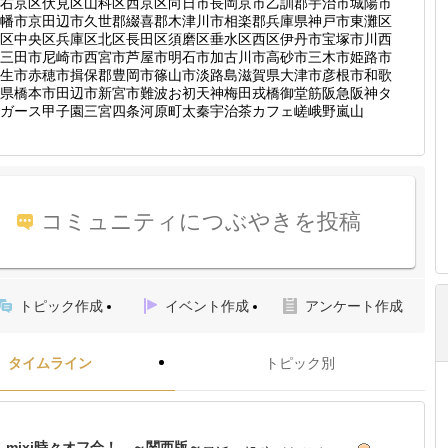
右京区伏見区山科区西京区向日市長岡京市乙訓郡宇治市城陽市
幡市京田辺市久世郡綴喜郡木津川市相楽郡兵庫県神戸市東灘区
区中央区兵庫区北区長田区須磨区垂水区西区伊丹市宝塚市川西
三田市尼崎市西宮市芦屋市明石市加古川市高砂市三木市姫路市
生市赤穂市揖保郡豊岡市篠山市淡路島滋賀県大津市彦根市和歌
県橋本市田辺市新宮市難波お初天神梅田戎橋御堂筋阪急阪神タ
ガース甲子園三宮四条河原町太秦宇治茶カフェ嵯峨野嵐山
コミュニティにつぶやきを投稿
トピック作成
イベント作成
アンケート作成
タイムライン
トピック別
mixi時々オフ会！ ～関西版～