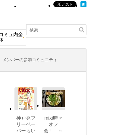
コミュ内全
体
メンバーの参加コミュニティ
神戸発フ
mixi時々
リーペー
オフ
パーらい
会！ ～