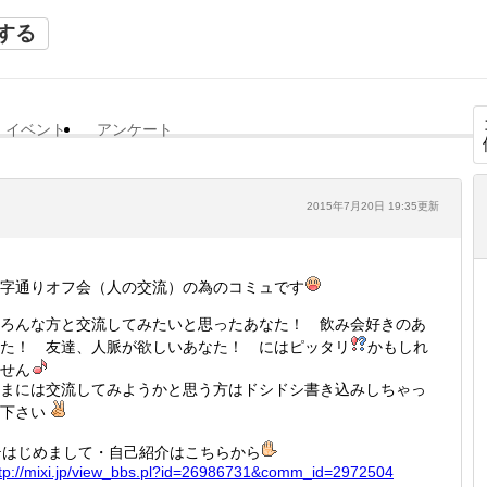
する
イベント
アンケート
2015年7月20日 19:35更新
字通りオフ会（人の交流）の為のコミュです
ろんな方と交流してみたいと思ったあなた！ 飲み会好きのあ
た！ 友達、人脈が欲しいあなた！ にはピッタリ
かもしれ
せん
まには交流してみようかと思う方はドシドシ書き込みしちゃっ
て下さい
はじめまして・自己紹介はこちらから
tp://
mixi.jp
/view_b
bs.pl?i
d=26986
731&com
m_id=29
72504