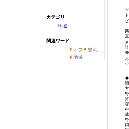
カテゴリ
ビ
地域
楽
宣
関連ワード
誹
オフ
交流
発
地域
お
※
◆
関
方
野
富
塚
中
成
野
岡