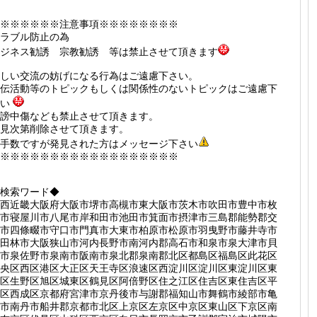
※※※※※※※注意事項※※※※※※※※
トラブル防止の為
ジネス勧誘 宗教勧誘 等は禁止させて頂きます
しい交流の妨げになる行為はご遠慮下さい。
伝活動等のトピックもしくは関係性のないトピックはご遠慮下
さい
謗中傷なども禁止させて頂きます。
見次第削除させて頂きます。
手数ですが発見された方はメッセージ下さい
※※※※※※※※※※※※※※※※※※
検索ワード◆
西近畿大阪府大阪市堺市高槻市東大阪市茨木市吹田市豊中市枚
市寝屋川市八尾市岸和田市池田市箕面市摂津市三島郡能勢郡交
市四條畷市守口市門真市大東市柏原市松原市羽曳野市藤井寺市
田林市大阪狭山市河内長野市南河内郡高石市和泉市泉大津市貝
市泉佐野市泉南市阪南市泉北郡泉南郡北区都島区福島区此花区
央区西区港区大正区天王寺区浪速区西淀川区淀川区東淀川区東
区生野区旭区城東区鶴見区阿倍野区住之江区住吉区東住吉区平
区西成区京都府宮津市京丹後市与謝郡福知山市舞鶴市綾部市亀
市南丹市船井郡京都市北区上京区左京区中京区東山区下京区南