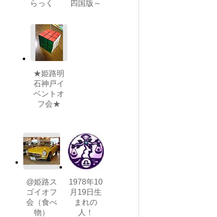
らっく
四国版～
★姫路明
石神戸イ
ベントオ
フ会★
@姫路ス
1978年10
ゴイオフ
月19日生
会（食べ
まれの
物）
人！