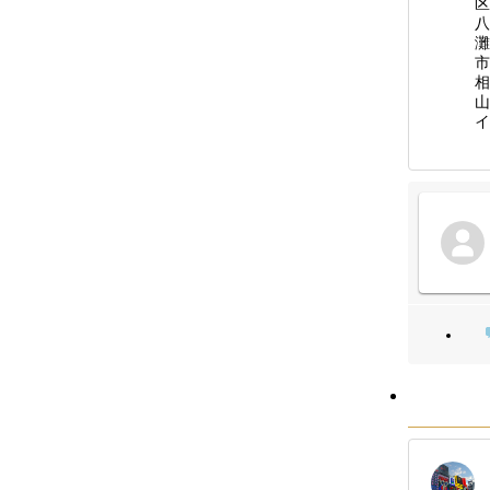
区
八
灘
市
相
山
イ