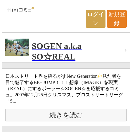
ログイ
新規登
ン
録
SOGEN a.k.a
SO☆REAL
日本ストリート界を揺るがすNew Generation
見た者を一
目で魅了するBIG JUMP！！！想像（IMAGE）を現実
（REAL）にするボーラー☆SOGEN☆を応援するコミ
ュ。2007年12月25日クリスマス、プロストリートリーグ
「S...
続きを読む