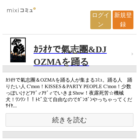
ログイ
新規登
ン
録
ｶﾗｵｹで氣志團&DJ
OZMAを踊る
ｶﾗｵｹで氣志團＆OZMAを踊る人が集まるｺﾐｭ。踊る人 踊
りたい人 C'mon！KISSES＆PARTY PEOPLE C'mon！少数
っぽいけどｱｹﾞ♂ｱｹﾞ♂でいきまShow！夜露死苦☆機械
犬！ﾜﾝﾜﾝ！！ﾄﾋﾟ立て自由なのでｶﾞﾝｶﾞﾝやっちゃってくだ
ｻｲﾔ...
続きを読む