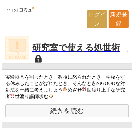
ログイ
新規登
ン
録
研究室で使える処世術
実験器具を割ったとき、教授に怒られたとき、学校をず
る休みしたことがばれたとき、そんなときのGOODな対
処法を一緒に考えましょう
めざせ
世渡り上手な研究
者
世渡り講師求む
続きを読む