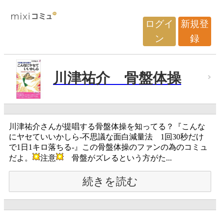
ログイ
新規登
ン
録
川津祐介 骨盤体操
川津祐介さんが提唱する骨盤体操を知ってる？『こんな
にヤセていいかしら-不思議な面白減量法 1回30秒だけ
で1日1キロ落ちる-』この骨盤体操のファンの為のコミュ
だよ。
注意
骨盤がズレるという方がた...
続きを読む