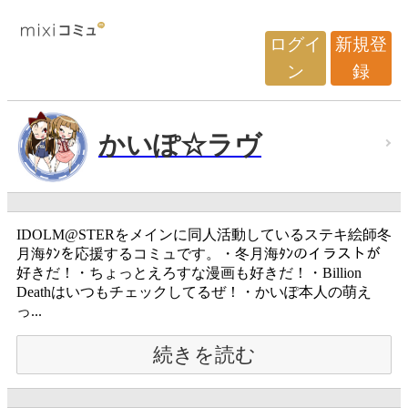
ログイ
新規登
ン
録
かいぽ☆ラヴ
IDOLM@STERをメインに同人活動しているステキ絵師冬
月海ﾀﾝを応援するコミュです。・冬月海ﾀﾝのイラストが
好きだ！・ちょっとえろすな漫画も好きだ！・Billion
Deathはいつもチェックしてるぜ！・かいぽ本人の萌え
っ...
続きを読む