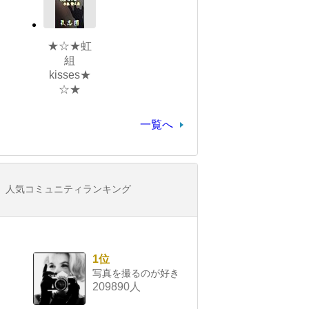
★☆★虹
組
kisses★
☆★
一覧へ
人気コミュニティランキング
1位
写真を撮るのが好き
209890人