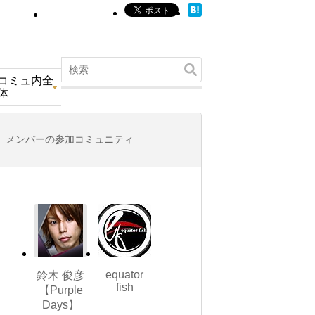
コミュ内全
体
メンバーの参加コミュニティ
equator
鈴木 俊彦
fish
【Purple
Days】