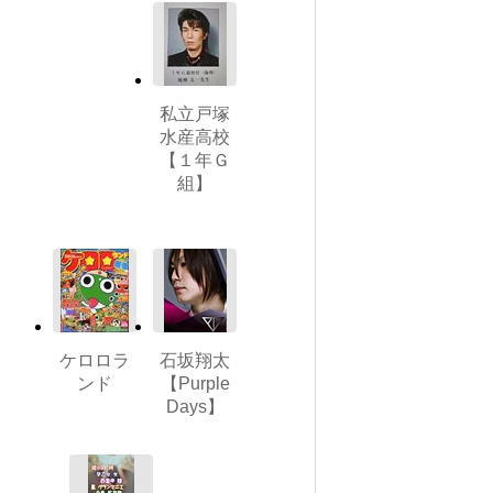
私立戸塚
水産高校
【１年Ｇ
組】
ケロロラ
石坂翔太
ンド
【Purple
Days】