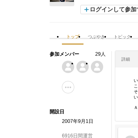
ログインして参加
トップ
つぶやき
トピック
参加メンバー
29人
詳細
い
こ
そ
い
Ａ
開設日
2007年9月1日
6916日間運営