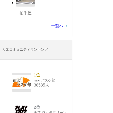
拍手屋
一覧へ
人気コミュニティランキング
1位
mixi バスケ部
38535人
2位
千葉 ロッテマリーン