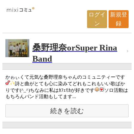
ログイ
新規登
ン
録
桑野理奈orSuper Rina
Band
かゎぃくて元気な桑野理奈ちゃんのコミュニティーです
詩と曲がとても心に染みてどれもこれもいい歌ばか
りです(^_^)ちなみに私はｶﾌｪﾓｶが好きです
ソロ活動は
もちろんバンド活動もしてます...
続きを読む