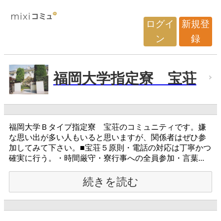
ログイ
新規登
ン
録
福岡大学指定寮 宝荘
福岡大学Ｂタイプ指定寮 宝荘のコミュニティです。嫌
な思い出が多い人もいると思いますが、関係者はぜひ参
加してみて下さい。■宝荘５原則・電話の対応は丁寧かつ
確実に行う。・時間厳守・寮行事への全員参加・言葉...
続きを読む