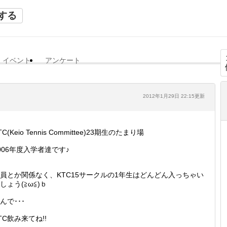
する
イベント
アンケート
2012年1月29日 22:15更新
TC(Keio Tennis Committee)23期生のたまり場
006年度入学者達です♪
員とか関係なく、KTC15サークルの1年生はどんどん入っちゃい
しょう(≧ω≦)ｂ
んで･･･
TC飲み来てね!!