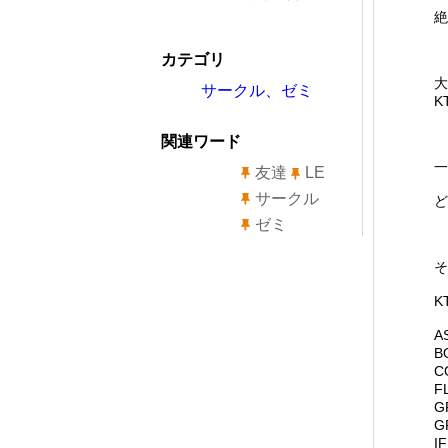
絶
カテゴリ
大
サークル、ゼミ
K
関連ワード
一
友達
LE
サークル
ど
ゼミ
そ
K
A
B
C
F
G
G
I