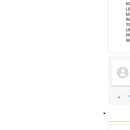
K
L
M
R
T
U
P
W