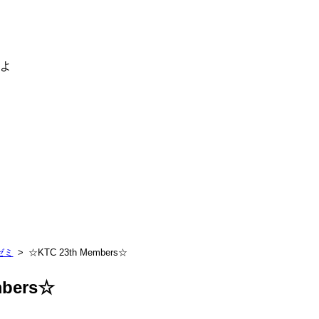
るよ
ゼミ
☆KTC 23th Members☆
mbers☆