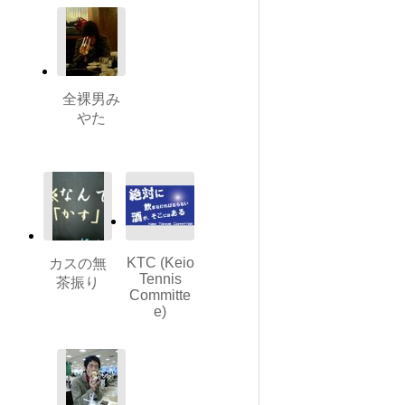
全裸男み
やた
KTC (Keio
カスの無
Tennis
茶振り
Committe
e)