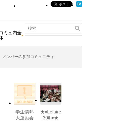
コミュ内全
体
メンバーの参加コミュニティ
学生情熱
★♦Lefaire
大運動会
30th♦★