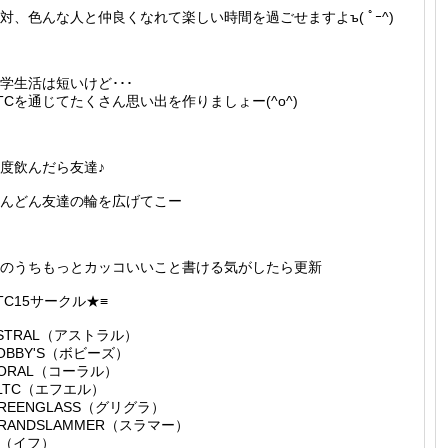
対、色んな人と仲良くなれて楽しい時間を過ごせますよъ( ﾟｰ^)
学生活は短いけど･･･
TCを通じてたくさん思い出を作りましょー(^o^)ゞ
度飲んだら友達♪
んどん友達の輪を広げてこー
のうちもっとカッコいいこと書ける気がしたら更新
TC15サークル★≡
STRAL（アストラル）
OBBY'S（ボビーズ）
ORAL（コーラル）
LTC（エフエル）
REENGLASS（グリグラ）
RANDSLAMMER（スラマー）
F（イフ）