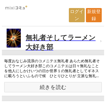
ログイ
新規登
ン
録
無礼者そしてラーメン
大好き部
毎度おなじみ流浪のコメニテエ無礼者 あらため無礼者そ
してラーメン大好き部このコメニテエは日々無礼なこと
を他人にしかけいつの日か世界１の無礼者としてギネス
に載ろうといふもので候 ひとりひとりが 立派な無礼...
続きを読む