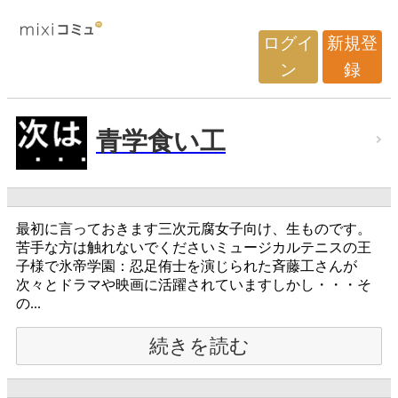
ログイ
新規登
ン
録
青学食い工
最初に言っておきます三次元腐女子向け、生ものです。
苦手な方は触れないでくださいミュージカルテニスの王
子様で氷帝学園：忍足侑士を演じられた斉藤工さんが
次々とドラマや映画に活躍されていますしかし・・・そ
の...
続きを読む