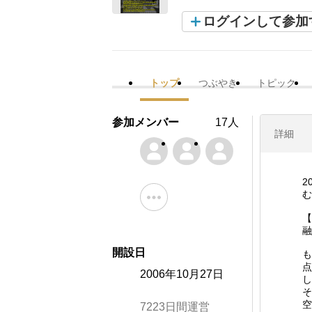
ログインして参加
トップ
つぶやき
トピック
参加メンバー
17人
詳細
2
む
【
融
開設日
も
点
2006年10月27日
し
そ
空
7223日間運営