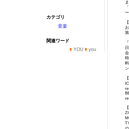
ま
「
ー
カテゴリ
【
音楽
お
第
関連ワード
『
日
YOU
you
会
時
料
ン
【
I
re
B
re
【
Z
M
T
の