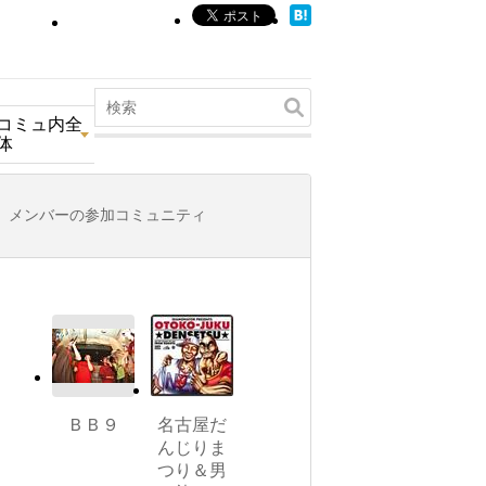
コミュ内全
体
メンバーの参加コミュニティ
ＢＢ９
名古屋だ
んじりま
つり＆男