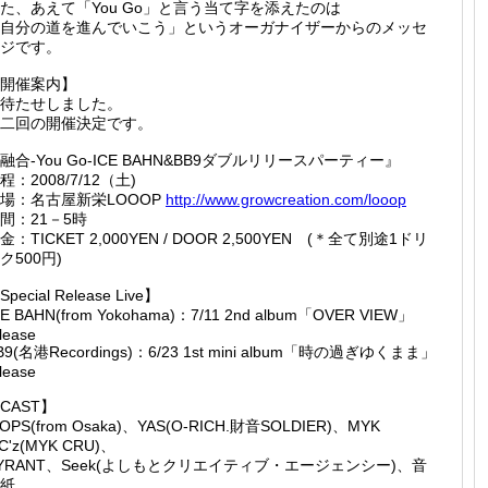
た、あえて「You Go」と言う当て字を添えたのは
自分の道を進んでいこう」というオーガナイザーからのメッセ
ジです。
開催案内】
待たせしました。
二回の開催決定です。
融合-You Go-ICE BAHN&BB9ダブルリリースパーティー』
程：2008/7/12（土)
場：名古屋新栄LOOOP
http://
www.gro
wcreati
on.com/
looop
間：21－5時
金：TICKET 2,000YEN / DOOR 2,500YEN (＊全て別途1ドリ
ク500円)
Special Release Live】
CE BAHN(from Yokohama)：7/11 2nd album「OVER VIEW」
lease
B9(名港Recordings)：6/23 1st mini album「時の過ぎゆくまま」
lease
CAST】
IOPS(from Osaka)、YAS(O-RICH.財音SOLDIER)、MYK
C'z(MYK CRU)、
YRANT、Seek(よしもとクリエイティブ・エージェンシー)、音
紙、