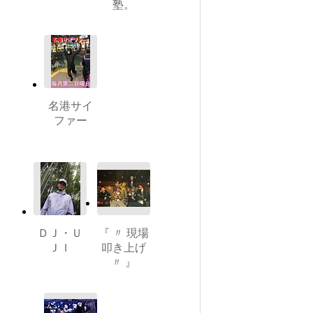
塾。
名港サイ
ファー
ＤＪ・Ｕ
『 〃 現場
ＪＩ
叩き上げ
〃 』