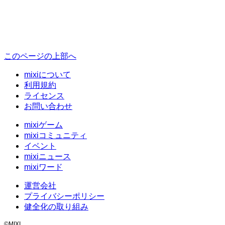
このページの上部へ
mixiについて
利用規約
ライセンス
お問い合わせ
mixiゲーム
mixiコミュニティ
イベント
mixiニュース
mixiワード
運営会社
プライバシーポリシー
健全化の取り組み
©MIXI