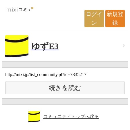
ログイ
新規登
ン
録
ゆずE3
http://mixi.jp/list_community.pl?id=7335217
続きを読む
コミュニティトップへ戻る