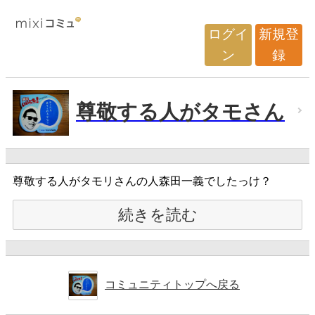
ログイ
新規登
ン
録
尊敬する人がタモさん
尊敬する人がタモリさんの人森田一義でしたっけ？
続きを読む
コミュニティトップへ戻る