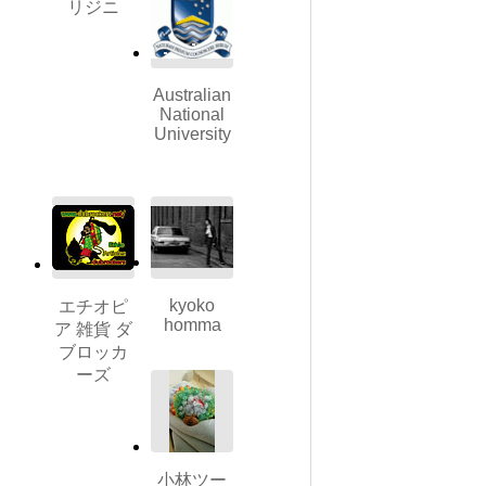
リジニ
Australian
National
University
kyoko
エチオピ
homma
ア 雑貨 ダ
ブロッカ
ーズ
小林ツー